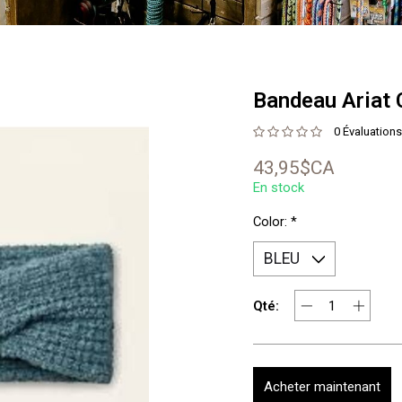
Bandeau Ariat 
0 Évaluations
43,95$CA
En stock
Color:
*
Qté:
Acheter maintenant