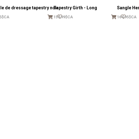
le de dressage tapestry noir
Tapestry Girth - Long
Sangle Hen
95$CA
159,99$CA
164,95$CA