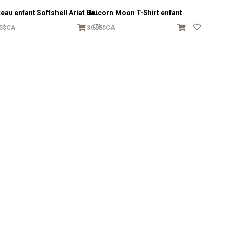
M
anteau enfant Softshell Ariat Banyan Bark Heather
Unicorn Moon T-Shirt enfant
95$CA
36,95$CA