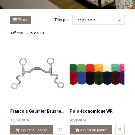
Filtres
Trier par:
Les plus vus
Affiche 1 - 19 de 19
Francois Gauthier Brushed Stainless steel low port bit Hinged FUTURITY BIT WITH SHORT CHEEKS
Polo économique WR
133,95$CA
42,95$CA
Ajouter au panier
Ajouter au panier