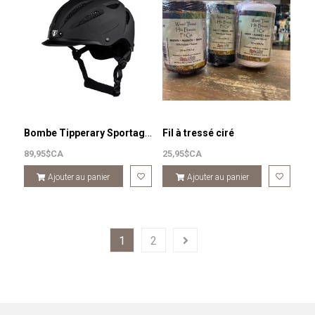
Bombe Tipperary Sportage Toddler - One Size
Fil à tressé ciré
89,95$CA
25,95$CA
Ajouter au panier
Ajouter au panier
1
2