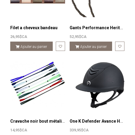
Gants Performance Heritage / ÉTÉ
Filet a cheveux bandeau
26,95$CA
52,95$CA
Ajouter au panier
Ajouter au panier
Cravache noir bout métalique
One K Defender Avance Helmet with Wide Brim-Black
14,95$CA
339,95$CA