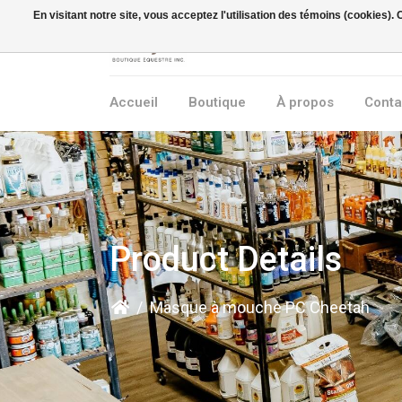
En visitant notre site, vous acceptez l'utilisation des témoins (cookies)
Accueil
Boutique
À propos
Conta
Product Details
/
Masque à mouche PC Cheetah